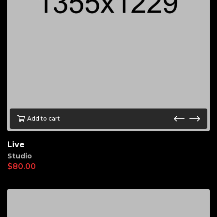
Add to cart
Live
Studio
$
80.00