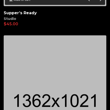
Supper’s Ready
Studio
$
45.00